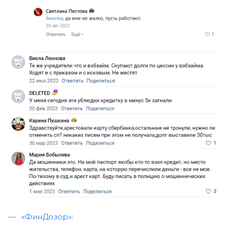
«ФинДозор»
: